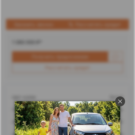
Заказать звонок
Рассчитать кредит
1 080 000
₽*
Получить предложение
Рассчитать кредит
Цвет кузова
Белый
Город
Ставрополь
Адрес
г. Ставрополь, улица Доваторцев, 62
Дилерский центр
Ставрополь Лада