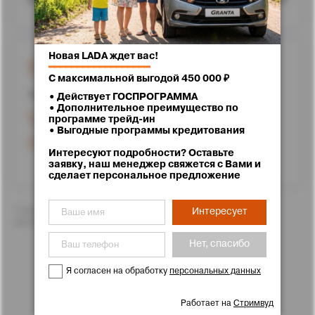
Новая LADA ждет вас!
г. Ставрополь, улица Доваторцев, 62
━━━━━━━━━━━━━━━━━━
С максимальной выгодой 450 000 ₽
Проложить маршрут
• Действует ГОСПРОГРАММА
• Дополнительное преимущество по
+7 (8652) 25-71-11
программе трейд-ин
• Выгодные программы кредитования
Режим работы
Интересуют подробности? Оставьте
заявку, наш менеджер свяжется с Вами и
сделает персональное предложение
*Цены указаны с учетом скидок. Подробности Вам с
Интересует
удовольствием расскажут менеджеры отдела продаж
Нет, спасибо
Я согласен на обработку
персональных данных
Работает на
Стримвуд