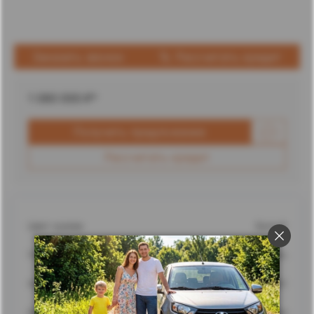
Заказать звонок
Рассчитать кредит
1 080 000
₽*
Получить предложение
Рассчитать кредит
Цвет кузова
Белый
Город
Ставрополь
Адрес
г. Ставрополь, улица Доваторцев, 62
Дилерский центр
Ставрополь Лада