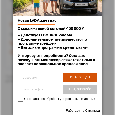
Новая LADA ждет вас!
г. Ставрополь, улица Доваторцев, 62
━━━━━━━━━━━━━━━━━━
С максимальной выгодой 450 000 ₽
Проложить маршрут
• Действует ГОСПРОГРАММА
• Дополнительное преимущество по
+7 (8652) 25-71-11
программе трейд-ин
• Выгодные программы кредитования
Работаем до 20:00
Интересуют подробности? Оставьте
заявку, наш менеджер свяжется с Вами и
сделает персональное предложение
*Цены указаны с учетом скидок. Подробности Вам с
Интересует
удовольствием расскажут менеджеры отдела продаж
Нет, спасибо
Я согласен на обработку
персональных данных
Работает на
Стримвуд