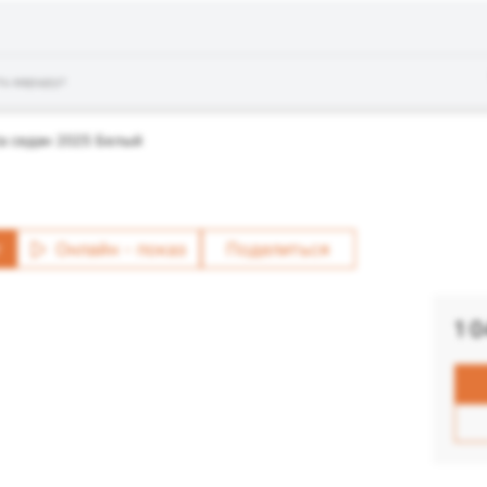
ть маршрут
a седан 2025 Белый
т
Онлайн - показ
Поделиться
1 