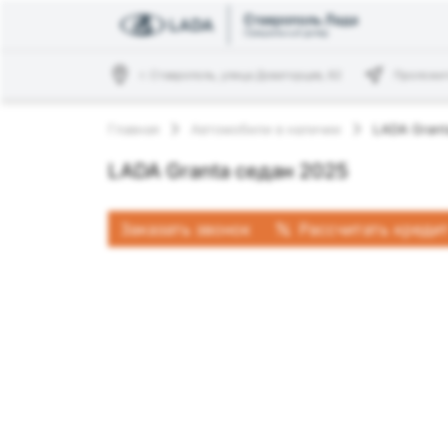
г. Ставрополь, улица Доваторцев, 62
Проложи
Главная
Автомобили в наличии
LADA Grant
LADA Granta седан 2025
Заказать звонок
Рассчитать креди