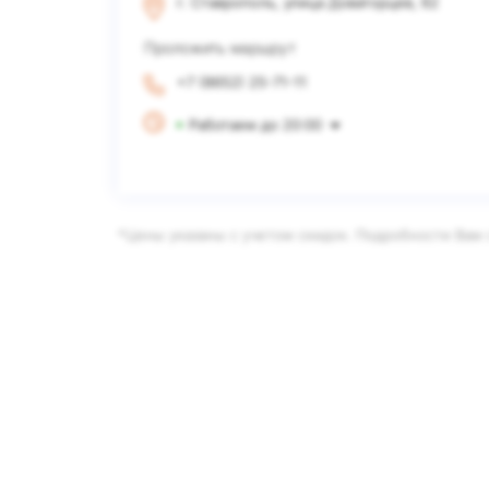
г. Ставрополь, улица Доваторцев, 62
Проложить маршрут
+7 (8652) 25-71-11
Работаем до 20:00
*Цены указаны с учетом скидок. Подробности Вам