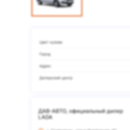
Цвет кузова
Город
Адрес
Дилерский центр
ДАВ-АВТО, официальный дилер
LADA