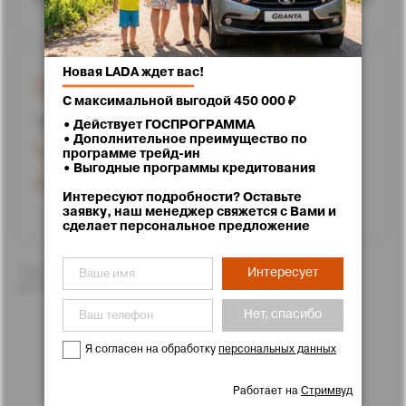
Новая LADA ждет вас!
г. Ставрополь, улица Доваторцев, 62
━━━━━━━━━━━━━━━━━━
С максимальной выгодой 450 000 ₽
Проложить маршрут
• Действует ГОСПРОГРАММА
• Дополнительное преимущество по
+7 (8652) 25-71-11
программе трейд-ин
• Выгодные программы кредитования
Режим работы
Интересуют подробности? Оставьте
заявку, наш менеджер свяжется с Вами и
сделает персональное предложение
*Цены указаны с учетом скидок. Подробности Вам с
Интересует
удовольствием расскажут менеджеры отдела продаж
Нет, спасибо
Я согласен на обработку
персональных данных
Работает на
Стримвуд