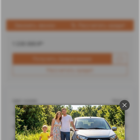
Заказать звонок
Рассчитать кредит
1 235 000
₽*
Получить предложение
Рассчитать кредит
Цвет кузова
Черный
Город
Ставрополь
Адрес
г. Ставрополь, улица Доваторцев, 62
Дилерский центр
Ставрополь Лада