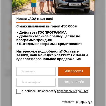
Новая LADA ждет вас!
г. Ставрополь, улица Доваторцев, 62
━━━━━━━━━━━━━━━━━━
С максимальной выгодой 450 000 ₽
Проложить маршрут
• Действует ГОСПРОГРАММА
• Дополнительное преимущество по
+7 (8652) 25-71-11
программе трейд-ин
• Выгодные программы кредитования
Работаем до 20:00
Интересуют подробности? Оставьте
заявку, наш менеджер свяжется с Вами и
сделает персональное предложение
*Цены указаны с учетом скидок. Подробности Вам с
Интересует
удовольствием расскажут менеджеры отдела продаж
Нет, спасибо
Я согласен на обработку
персональных данных
Работает на
Стримвуд