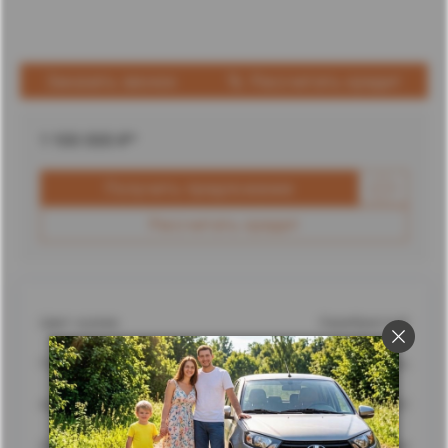
Заказать звонок
Рассчитать кредит
1 100 000
₽*
Получить предложение
Рассчитать кредит
Цвет кузова
Серебристый
Город
Ставрополь
Адрес
г. Ставрополь, улица Доваторцев, 62
Дилерский центр
Ставрополь Лада