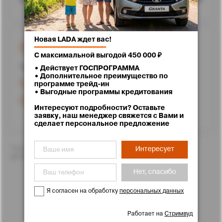
Новая LADA ждет вас!
г. Ставрополь, улица Доваторцев, 62
━━━━━━━━━━━━━━━━━━
С максимальной выгодой 450 000 ₽
Проложить маршрут
• Действует ГОСПРОГРАММА
• Дополнительное преимущество по
+7 (8652) 25-71-11
программе трейд-ин
• Выгодные программы кредитования
Работаем до 20:00
Интересуют подробности? Оставьте
заявку, наш менеджер свяжется с Вами и
сделает персональное предложение
*Цены указаны с учетом скидок. Подробности Вам с
Интересует
удовольствием расскажут менеджеры отдела продаж
Нет, спасибо
Я согласен на обработку
персональных данных
Работает на
Стримвуд