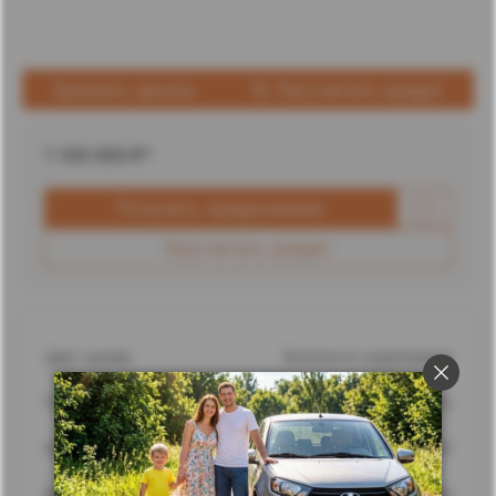
Заказать звонок
Рассчитать кредит
1 100 000
₽*
Получить предложение
Рассчитать кредит
Цвет кузова
Золотисто-коричневый
Город
Ставрополь
Адрес
г. Ставрополь, улица Доваторцев, 62
Дилерский центр
Ставрополь Лада