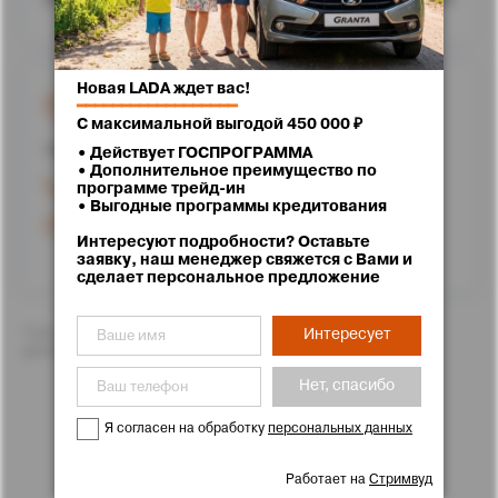
Новая LADA ждет вас!
г. Ставрополь, улица Доваторцев, 62
━━━━━━━━━━━━━━━━━━
С максимальной выгодой 450 000 ₽
Проложить маршрут
• Действует ГОСПРОГРАММА
• Дополнительное преимущество по
+7 (8652) 25-71-11
программе трейд-ин
• Выгодные программы кредитования
Режим работы
Интересуют подробности? Оставьте
заявку, наш менеджер свяжется с Вами и
сделает персональное предложение
*Цены указаны с учетом скидок. Подробности Вам с
Интересует
удовольствием расскажут менеджеры отдела продаж
Нет, спасибо
Я согласен на обработку
персональных данных
Работает на
Стримвуд