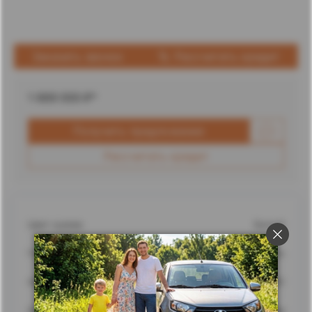
Заказать звонок
Рассчитать кредит
1 669 000
₽*
Получить предложение
Рассчитать кредит
Цвет кузова
Белый
Город
Ставрополь
Адрес
г. Ставрополь, улица Доваторцев, 62
Дилерский центр
Ставрополь Лада