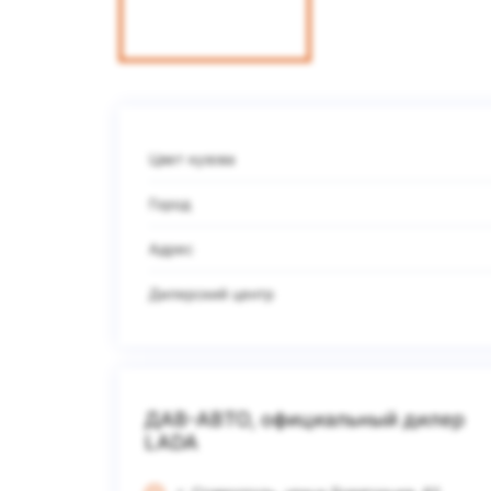
Цвет кузова
Город
Адрес
Дилерский центр
ДАВ-АВТО, официальный дилер
LADA