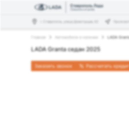
г. Ставрополь, улица Доваторцев, 62
Проложи
Главная
Автомобили в наличии
LADA Grant
LADA Granta седан 2025
Заказать звонок
Рассчитать креди