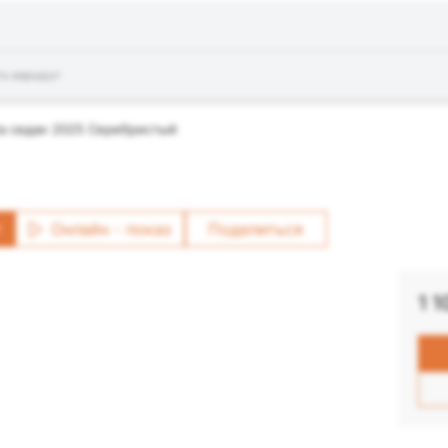
ть маршрут
a седан 2025 Серебристый
т
Онлайн - показ
Поделиться
1 