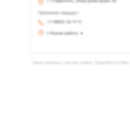
г. Ставрополь, улица Доваторцев, 62
Проложить маршрут
+7 (8652) 25-71-11
Режим работы
*Цены указаны с учетом скидок. Подробности Вам