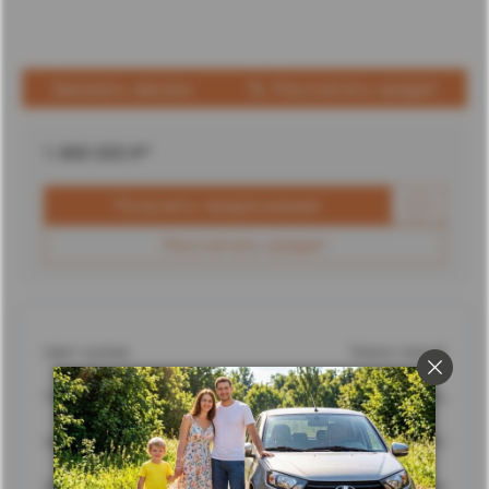
Заказать звонок
Рассчитать кредит
1 489 000
₽*
Получить предложение
Рассчитать кредит
Цвет кузова
Темно-серый
Город
Ставрополь
Адрес
г. Ставрополь, улица Доваторцев, 62
Дилерский центр
Ставрополь Лада