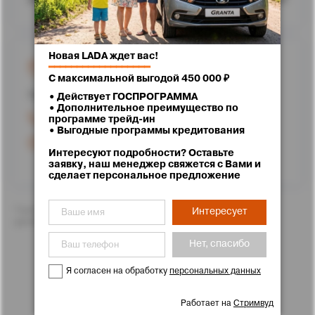
Новая LADA ждет вас!
г. Ставрополь, улица Доваторцев, 62
━━━━━━━━━━━━━━━━━━
С максимальной выгодой 450 000 ₽
Проложить маршрут
• Действует ГОСПРОГРАММА
• Дополнительное преимущество по
+7 (8652) 25-71-11
программе трейд-ин
• Выгодные программы кредитования
Работаем до 20:00
Интересуют подробности? Оставьте
заявку, наш менеджер свяжется с Вами и
сделает персональное предложение
*Цены указаны с учетом скидок. Подробности Вам с
Интересует
удовольствием расскажут менеджеры отдела продаж
Нет, спасибо
Я согласен на обработку
персональных данных
Работает на
Стримвуд