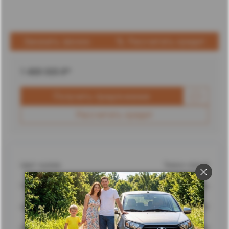
Заказать звонок
Рассчитать кредит
1 489 000
₽*
Получить предложение
Рассчитать кредит
Цвет кузова
Темно-серый
Город
Ставрополь
Адрес
г. Ставрополь, улица Доваторцев, 62
Дилерский центр
Ставрополь Лада