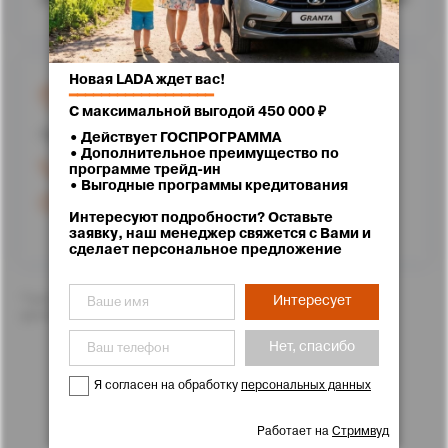
Новая LADA ждет вас!
г. Ставрополь, улица Доваторцев, 62
━━━━━━━━━━━━━━━━━━
С максимальной выгодой 450 000 ₽
Проложить маршрут
• Действует ГОСПРОГРАММА
• Дополнительное преимущество по
+7 (8652) 25-71-11
программе трейд-ин
• Выгодные программы кредитования
Режим работы
Интересуют подробности? Оставьте
заявку, наш менеджер свяжется с Вами и
сделает персональное предложение
*Цены указаны с учетом скидок. Подробности Вам с
Интересует
удовольствием расскажут менеджеры отдела продаж
Нет, спасибо
Я согласен на обработку
персональных данных
Работает на
Стримвуд