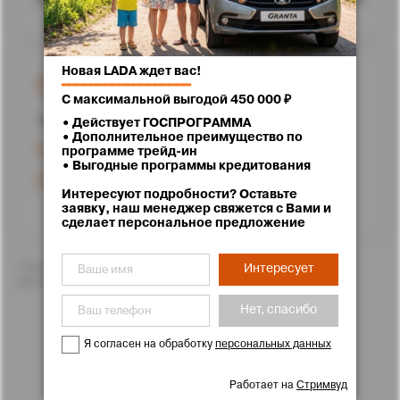
Новая LADA ждет вас!
г. Ставрополь, улица Доваторцев, 62
━━━━━━━━━━━━━━━━━━
С максимальной выгодой 450 000 ₽
Проложить маршрут
• Действует ГОСПРОГРАММА
• Дополнительное преимущество по
+7 (8652) 25-71-11
программе трейд-ин
• Выгодные программы кредитования
Режим работы
Интересуют подробности? Оставьте
заявку, наш менеджер свяжется с Вами и
сделает персональное предложение
*Цены указаны с учетом скидок. Подробности Вам с
Интересует
удовольствием расскажут менеджеры отдела продаж
Нет, спасибо
Я согласен на обработку
персональных данных
Работает на
Стримвуд