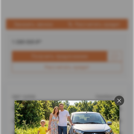
Заказать звонок
Рассчитать кредит
1 289 000
₽*
Получить предложение
Рассчитать кредит
Цвет кузова
Серебристый
Город
Ставрополь
Адрес
г. Ставрополь, улица Доваторцев, 62
Дилерский центр
Ставрополь Лада