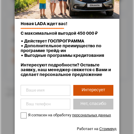
Новая LADA ждет вас!
г. Ставрополь, улица Доваторцев, 62
━━━━━━━━━━━━━━━━━━
С максимальной выгодой 450 000 ₽
Проложить маршрут
• Действует ГОСПРОГРАММА
• Дополнительное преимущество по
+7 (8652) 25-71-11
программе трейд-ин
• Выгодные программы кредитования
Режим работы
Интересуют подробности? Оставьте
заявку, наш менеджер свяжется с Вами и
сделает персональное предложение
*Цены указаны с учетом скидок. Подробности Вам с
Интересует
удовольствием расскажут менеджеры отдела продаж
Нет, спасибо
Я согласен на обработку
персональных данных
Работает на
Стримвуд