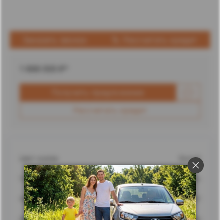
Заказать звонок
Рассчитать кредит
1 688 000
₽*
Получить предложение
Рассчитать кредит
Цвет кузова
Белый
Город
Ставрополь
Адрес
г. Ставрополь, улица Доваторцев, 62
Дилерский центр
Ставрополь Лада