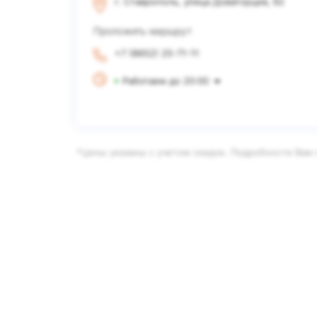
г. Ставрополь, улица Доваторцев, 62
Проложить маршрут
+7 (8652) 25-71-11
Работаем до 20:00
*Цены указаны с учетом скидок. Подробности Вам