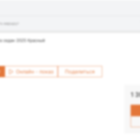
ть маршрут
a седан 2025 Красный
т
Онлайн - показ
Поделиться
1 