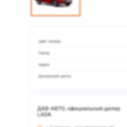
Цвет кузова
Город
Адрес
Дилерский центр
ДАВ-АВТО, официальный дилер
LADA