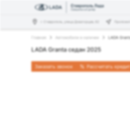
г. Ставрополь, улица Доваторцев, 62
Проложи
Главная
Автомобили в наличии
LADA Grant
LADA Granta седан 2025
Заказать звонок
Рассчитать креди