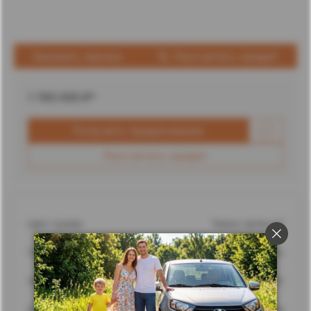
Заказать звонок
Рассчитать кредит
1 760 000
₽*
Получить предложение
Рассчитать кредит
Цвет кузова
Темно-зеленый
Город
Ставрополь
Адрес
г. Ставрополь, улица Доваторцев, 62
Дилерский центр
Ставрополь Лада