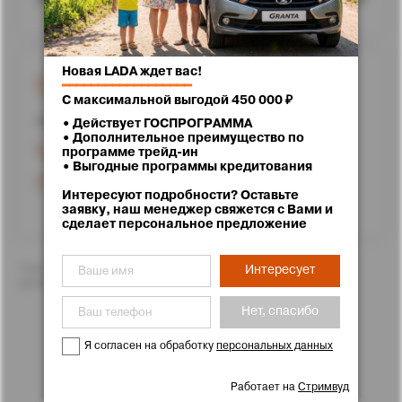
Новая LADA ждет вас!
г. Ставрополь, улица Доваторцев, 62
━━━━━━━━━━━━━━━━━━
С максимальной выгодой 450 000 ₽
Проложить маршрут
• Действует ГОСПРОГРАММА
• Дополнительное преимущество по
+7 (8652) 25-71-11
программе трейд-ин
• Выгодные программы кредитования
Работаем до 20:00
Интересуют подробности? Оставьте
заявку, наш менеджер свяжется с Вами и
сделает персональное предложение
*Цены указаны с учетом скидок. Подробности Вам с
Интересует
удовольствием расскажут менеджеры отдела продаж
Нет, спасибо
Я согласен на обработку
персональных данных
Работает на
Стримвуд